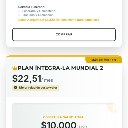
Servicio Funerario:
Funeraria y Cementerio
Traslado y Cremación
Suma Asegurada: $1.000 (Mismo monto para cada caso)
COMPRAR
MÁS COMPLETO
PLAN ÍNTEGRA-LA MUNDIAL 2
$22,51
/ mes
Mejor relación costo-valor
COBERTURA SALUD ANUAL
$10.000
USD