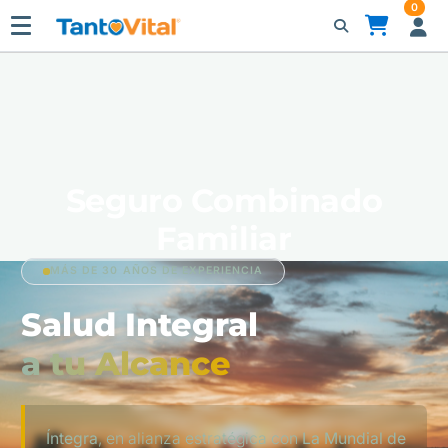
0
Seguro Combinado
Familiar
MÁS DE 30 AÑOS DE EXPERIENCIA
Salud Integral
a tu Alcance
Íntegra
, en alianza estratégica con
La Mundial de