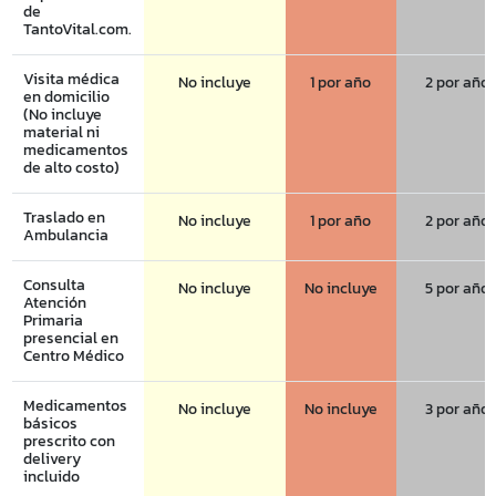
de
TantoVital.com.
Visita médica
No incluye
1 por año
2 por año
en domicilio
(No incluye
material ni
medicamentos
de alto costo)
Traslado en
No incluye
1 por año
2 por año
Ambulancia
Consulta
No incluye
No incluye
5 por año
Atención
Primaria
presencial en
Centro Médico
Medicamentos
No incluye
No incluye
3 por año
básicos
prescrito con
delivery
incluido