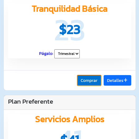
Tranquilidad Básica
23
$23
Págalo:
Comprar
Detalles
Plan Preferente
Servicios Amplios