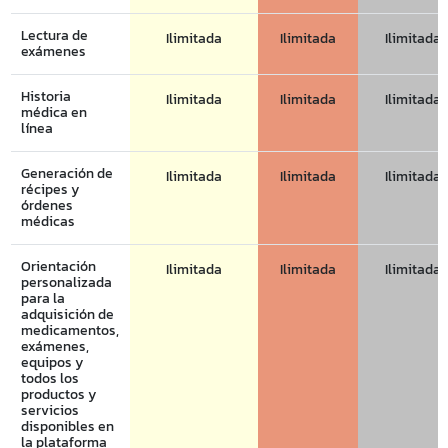
Lectura de
Ilimitada
Ilimitada
Ilimitada
exámenes
Historia
Ilimitada
Ilimitada
Ilimitada
médica en
línea
Generación de
Ilimitada
Ilimitada
Ilimitada
récipes y
órdenes
médicas
Orientación
Ilimitada
Ilimitada
Ilimitada
personalizada
para la
adquisición de
medicamentos,
exámenes,
equipos y
todos los
productos y
servicios
disponibles en
la plataforma