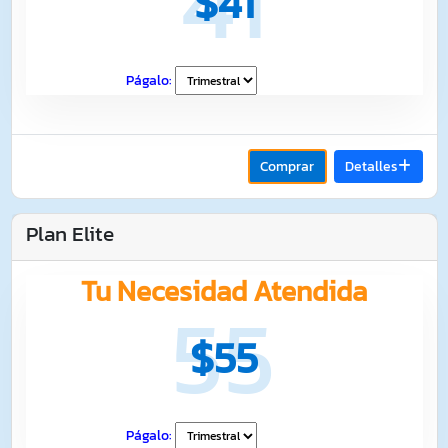
41
$41
Págalo:
Comprar
Detalles
Plan Elite
Tu Necesidad Atendida
55
$55
Págalo: