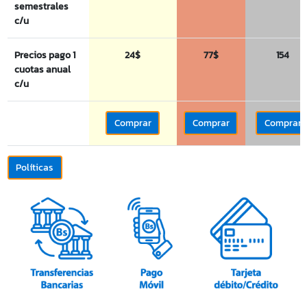
semestrales
c/u
Precios pago 1
24$
77$
154
cuotas anual
c/u
Comprar
Comprar
Comprar
Políticas