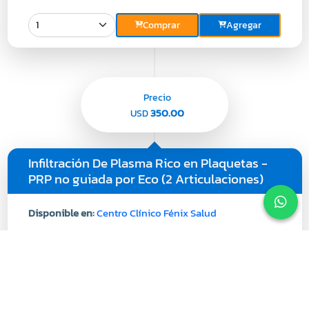
Comprar
Agregar
Precio
350.00
USD
Infiltración De Plasma Rico en Plaquetas -
PRP no guiada por Eco (2 Articulaciones)
Disponible en:
Centro Clínico Fénix Salud
Descripcion:
En Elaboración
Modalidad:
En Sitio