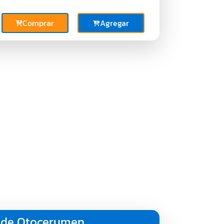
Comprar
Agregar
n de Otocerumen