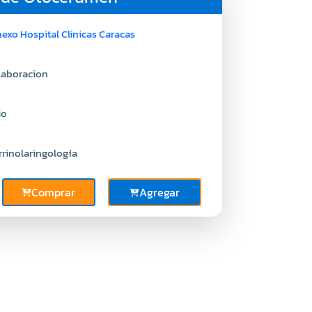
exo Hospital Clinicas Caracas
laboracion
io
rrinolaringología
Comprar
Agregar