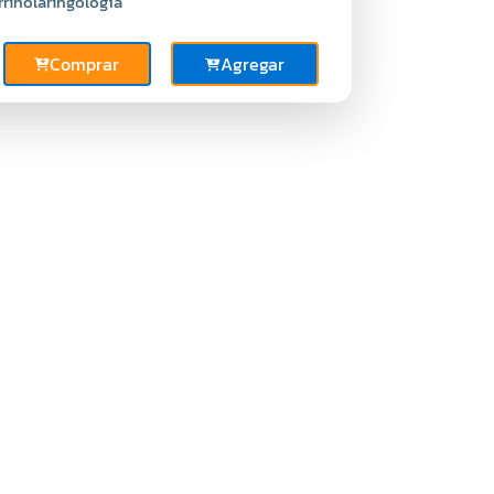
rrinolaringología
Comprar
Agregar