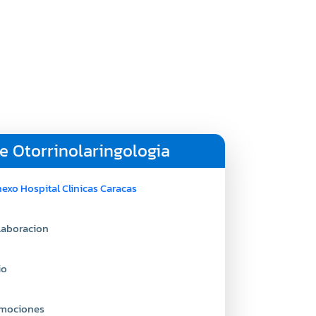
e Otorrinolaringologia
exo Hospital Clinicas Caracas
laboracion
io
mociones