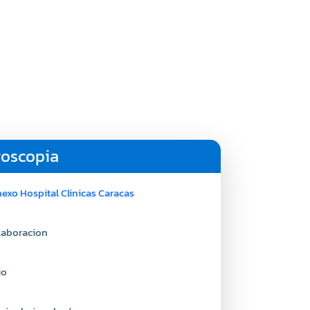
goscopia
exo Hospital Clinicas Caracas
laboracion
io