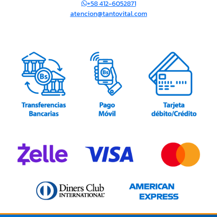
+58 412-6052871
atencion@tantovital.com