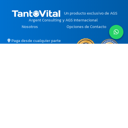
Un producto exclusivo
de AGS
Argent Consulting y AGS Internacional
Nosotros
Opciones de Contacto
Paga desde cualquier parte
del mundo con tu moneda
local.
Ciertos Productos y
Servicios solo están
disponibles para Venezuela.
atencion@tantovital.com
agsinternacional2@gmail.com
+58 412-6052871