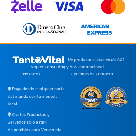
Un producto exclusivo
de AGS
Argent Consulting y AGS Internacional
Nosotros
Opciones de Contacto
Paga desde cualquier parte
del mundo con tu moneda
local.
Ciertos Productos y
Servicios solo están
disponibles para Venezuela.