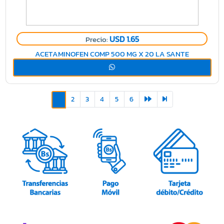
USD 1.65
Precio:
ACETAMINOFEN COMP 500 MG X 20 LA SANTE
2
3
4
5
6
1