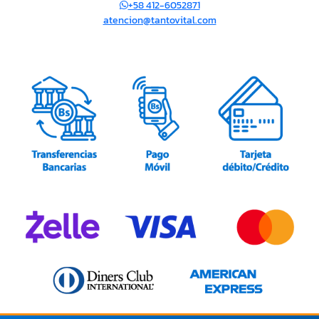
+58 412-6052871
atencion@tantovital.com