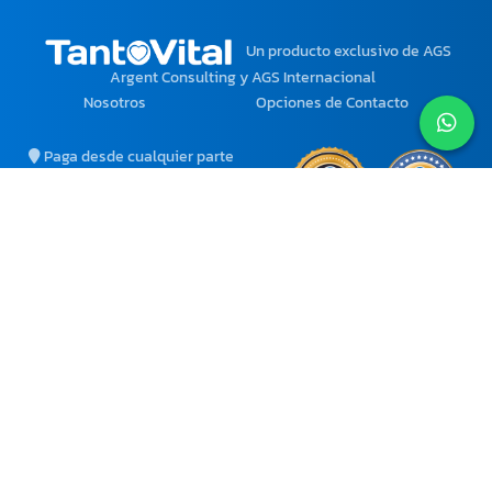
Un producto exclusivo
de AGS
Argent Consulting y AGS Internacional
Nosotros
Opciones de Contacto
Paga desde cualquier parte
del mundo con tu moneda
local.
Ciertos Productos y
Servicios solo están
disponibles para Venezuela.
atencion@tantovital.com
agsinternacional2@gmail.com
+58 412-6052871