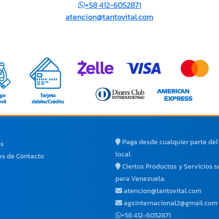
+58 412-6052871
atencion@tantovital.com
Paga desde cualquier parte de
os
local.
s de Contacto
Ciertos Productos y Servicios s
para Venezuela.
atencion@tantovital.com
agsinternacional2@gmail.com
+58 412-6052871