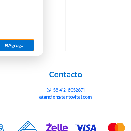
Agregar
Contacto
+58 412-6052871
atencion@tantovital.com