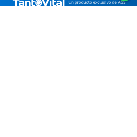
Un producto exclusivo
de AGS
Argent Consulting y AGS Internacional
Nosotros
Opciones de Contacto
Paga desde cualquier parte
del mundo con tu moneda
local.
Ciertos Productos y
Servicios solo están
disponibles para Venezuela.
atencion@tantovital.com
agsinternacional2@gmail.com
+58 412-6052871
© Copyright TantoVital 2018 Todos los Derechos Reservados |